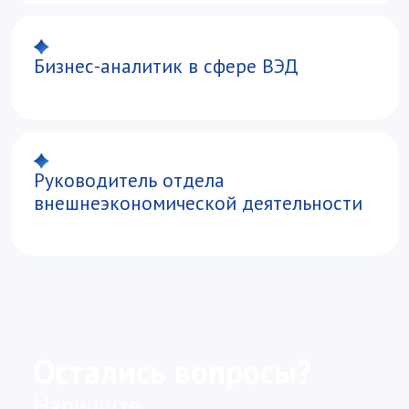
Приемная комиссия
Очный приём абитуриентов:
Москва, Воробьевское шоссе, 6А, кабинет
1.218
+7 499 147−54−54
abiturient@vavt.ru
Почтовый адрес:
119 285, г. Москва, Воробьевское шоссе 6А
Начальник отдела по организации
приёмной кампании и работе
с поступающими
Оранжереева Ольга Владимировна
oranzhereeva@vavt.ru
График работы приемной комиссии
Мы в Макс