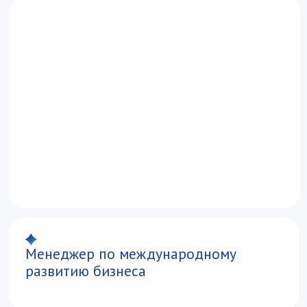
Остались вопросы?
Напишите
нам на abiturient@vavt.ru
или позвоните по телефону
+7 (499) 147-54-54.
График
работы приемной комиссии