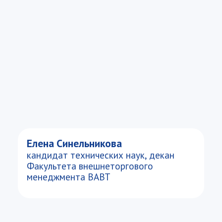
Елена Синельникова
кандидат технических наук, декан
Факультета внешнеторгового
менеджмента ВАВТ
Факты о программе
Направление
Менеджмент 38.03.02
Форма обучения
Очная