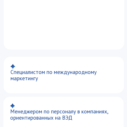
информатика, обществознание
Русский язык
*Академия учитывает математику профильного
уровня
**Академия учитывает ЕГЭ по английскому,
немецкому, испанскому, французскому
и китайскому языку
263
Проходные баллы 2025 года на бюджет
161