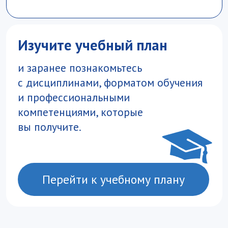
Очный приём абитуриентов:
Москва, Воробьевское шоссе, 6А, кабинет
1.218
+7 499 147−54−54
abiturient@vavt.ru
Почтовый адрес:
119 285, г. Москва, Воробьевское шоссе 6А
Начальник отдела по организации
приёмной кампании и работе
с поступающими
Оранжереева Ольга Владимировна
oranzhereeva@vavt.ru
График работы приемной комиссии
Мы в Макс
Сайт Академии