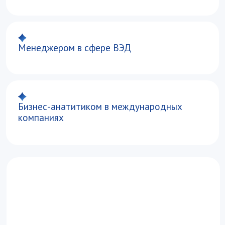
Специалистом по международному
маркетингу
Менеджером по персоналу в компаниях,
ориентированных на ВЭД
ЕГЭ и учебный план
Математика*
Предмет на выбор:
Иностранный язык**, история,