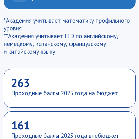
Остались вопросы?
Напишите
нам на abiturient@vavt.ru
или позвоните по телефону
+7 (499) 147-54-54.
График
работы приемной комиссии
Приемная комиссия