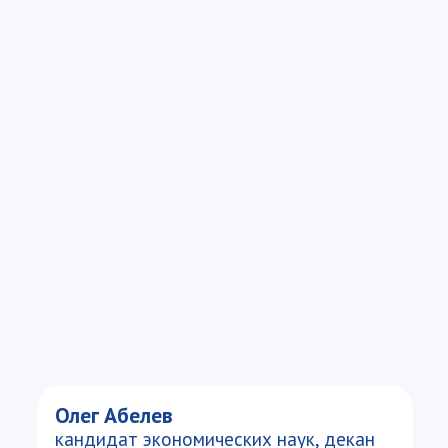
Олег Абелев
кандидат экономических наук, декан
Факультета международных финансов
ВАВТ
Факты о программе