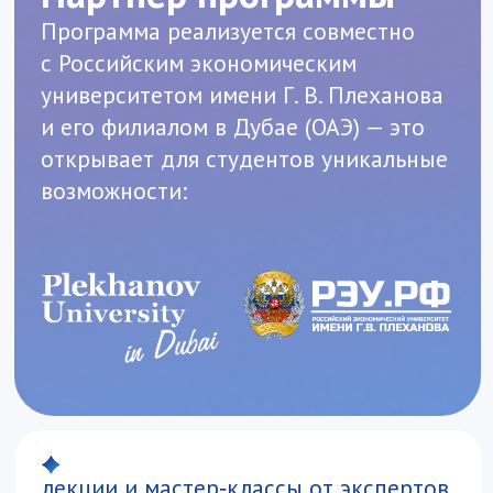
бизнес‑кейсов ближневосточного
рынка
знакомство с деловой средой
и возможность наладить
профессиональные контакты
Кем вы сможете
работать
Специалист по внешнеэкономической
деятельности (ВЭД)