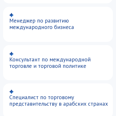
Изучите учебный план
и заранее познакомьтесь
с дисциплинами, форматом обучения
и профессиональными
компетенциями, которые
вы получите.
Перейти к учебному плану
Остались вопросы?
Напишите
нам на abiturient@vavt.ru