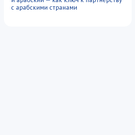
Вы получите навыки
Анализировать глобальные торговые
потоки и экономические тренды
с учётом специфики рынков
Ближнего Востока
Выстраивать внешнеторговые
операции и сопровождать
экспортно‑импортные сделки, в т. ч.
со странами Персидского залива