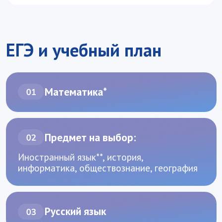
или позвоните по телефону
+7 (499) 147-54-54.
График
работы приемной комиссии
Приемная комиссия
Очный приём абитуриентов:
Москва, Воробьевское шоссе, 6А, кабинет
1.218
+7 499 147−54−54