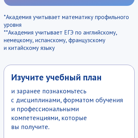
abiturient@vavt.ru
Почтовый адрес:
119 285, г. Москва, Воробьевское шоссе 6А
Начальник отдела по организации
приёмной кампании и работе
с поступающими
Оранжереева Ольга Владимировна
oranzhereeva@vavt.ru
График работы приемной комиссии
Мы в Макс
Сайт Академии
Политика хранения и обработки
персональных данных