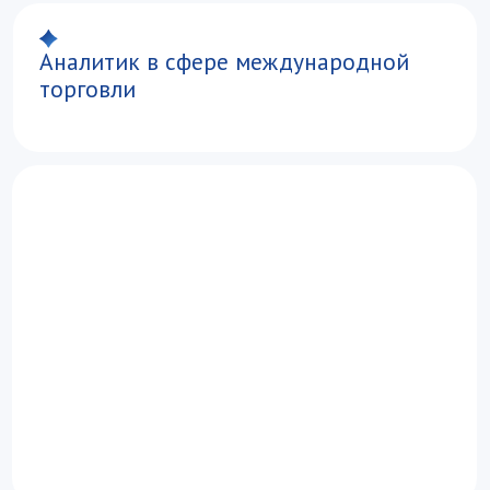
Математика*
Предмет на выбор:
Иностранный язык**, история,
информатика, обществознание, география
Русский язык
*Академия учитывает математику профильного
уровня
**Академия учитывает ЕГЭ по английскому,
немецкому, испанскому, французскому
и китайскому языку